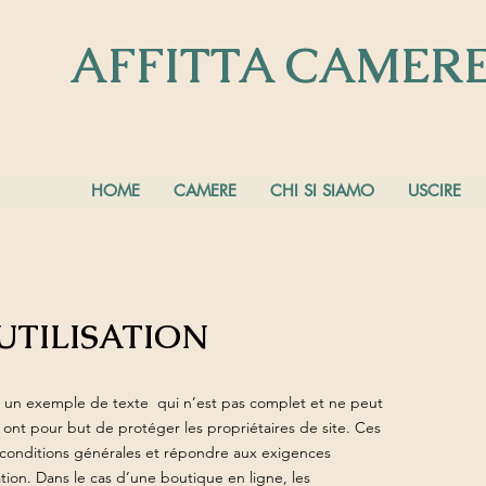
AFFITTA CAMER
HOME
CAMERE
CHI SI SIAMO
USCIRE
UTILISATION
st un exemple de texte qui n’est pas complet et ne peut
on ont pour but de protéger les propriétaires de site. Ces
s conditions générales et répondre aux exigences
ion. Dans le cas d’une boutique en ligne, les